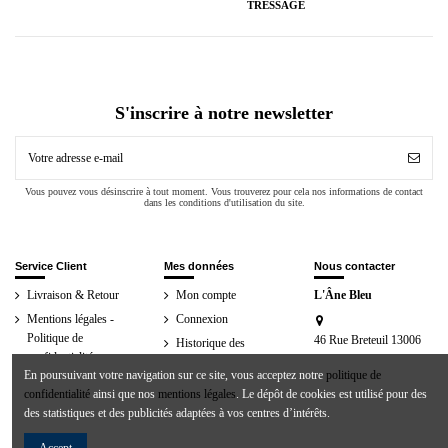
TRESSAGE
S'inscrire à notre newsletter
Vous pouvez vous désinscrire à tout moment. Vous trouverez pour cela nos informations de contact
dans les conditions d'utilisation du site.
Service Client
Mes données
Nous contacter
Livraison & Retour
Mon compte
L'Âne Bleu
Mentions légales -
Connexion
Politique de
46 Rue Breteuil 13006
Historique des
confidentialité
Marseille
commandes
En poursuivant votre navigation sur ce site, vous acceptez notre
politique de
Conditions générales
04 91 81 12 00
confidentialité
ainsi que nos
mentions légales
. Le dépôt de cookies est utilisé pour des
de ventes
des statistiques et des publicités adaptées à vos centres d’intérêts.
eshop@anebleu.com
Paiement sécurisé
Nous contacter