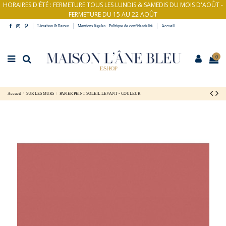
HORAIRES D'ÉTÉ : FERMETURE TOUS LES LUNDIS & SAMEDIS DU MOIS D'AOÛT -
FERMETURE DU 15 AU 22 AOÛT
Livraison & Retour
Mentions légales - Politique de confidentialité
Accueil
0
Accueil
SUR LES MURS
PAPIER PEINT SOLEIL LEVANT - COULEUR